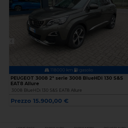
118000 km
gasolio
PEUGEOT 3008 2ª serie 3008 BlueHDi 130 S&S
EAT8 Allure
3008 BlueHDi 130 S&S EAT8 Allure
Prezzo 15.900,00 €