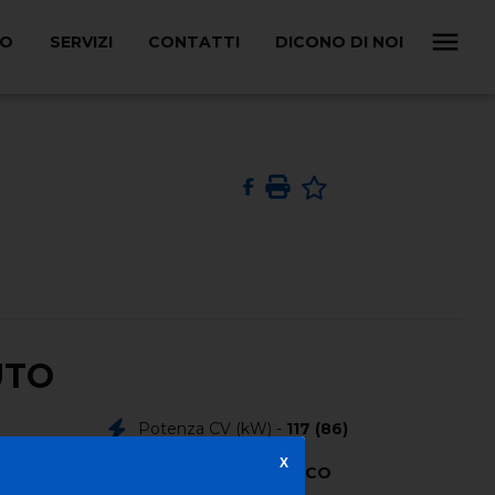
LO
SERVIZI
CONTATTI
DICONO DI NOI
UTO
Potenza CV (kW) -
117 (86)
X
Colore Esterno -
BIANCO