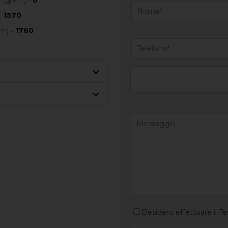
-
1570
m) -
1760
Desidero effettuare il Te