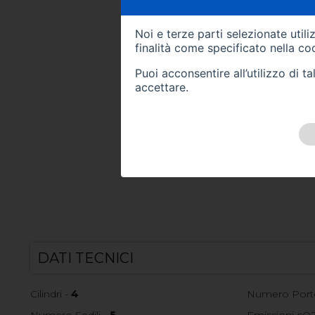
Noi e terze parti selezionate util
finalità come specificato nella
coo
Puoi acconsentire all’utilizzo di 
accettare.
DATI TECNICI
Cilindri -
4
Numero Port
Numero Sedili -
5
Emissioni cO2