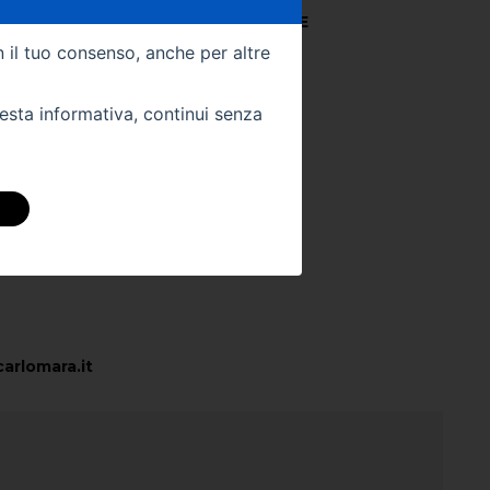
023
Colore Interno -
PELLE
n il tuo consenso, anche per altre
Km -
10
uesta informativa, continui senza
 DIRETTAMENTE
stra sede:
arlomara.it