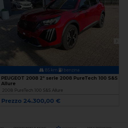
85 km
benzina
PEUGEOT 2008 2ª serie 2008 PureTech 100 S&S
P
Allure
A
2008 PureTech 100 S&S Allure
2
Prezzo 24.300,00 €
P