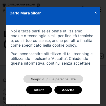
Carlo Mara Silcar
X
Noi e terze parti selezionate utilizziamo
LA LISTA CONTIENE
cookie o tecnologie simili per finalità tecniche
e, con il tuo consenso, anche per altre finalità
(23) VEICOLI
come specificato nella
cookie policy
.
Puoi acconsentire all’utilizzo di tali tecnologie
Ordina per:
utilizzando il pulsante “Accetta”. Chiudendo
2
<<
>>
questa informativa, continui senza accettare.
Scopri di più e personalizza
Carlo Mara Silcar
Via Busto Fagnano 26 - 21057 Olgiate Olona
Rifiuta
Accetta
Tel:
0331 634120
Email:
carlomarasilcar@carlomara.it
P.IVA IT
00830760120 -
REA
171398 -
Cap. Sociale