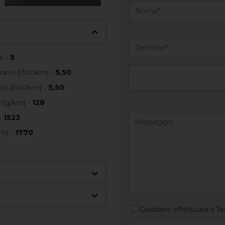
e -
5
no (l/100km) -
5,50
o (l/100km) -
5,50
 (g/km) -
128
-
1523
m) -
1770
Desidero effettuare il Te