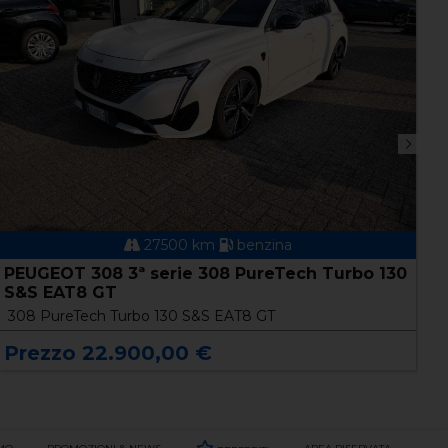
27500 km
benzina
PEUGEOT 308 3ª serie 308 PureTech Turbo 130
S
S&S EAT8 GT
4
308 PureTech Turbo 130 S&S EAT8 GT
S
Prezzo 22.900,00 €
P