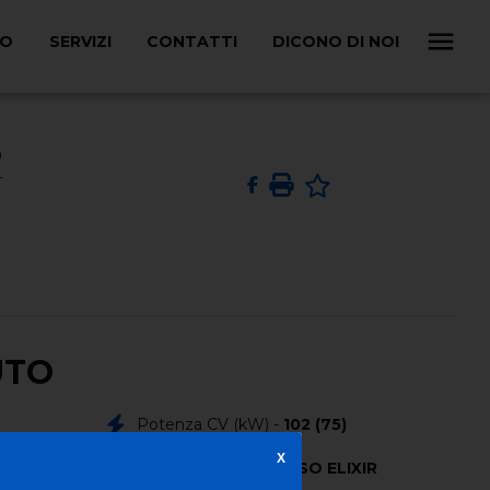
LO
SERVIZI
CONTATTI
DICONO DI NOI
O
UTO
Potenza CV (kW) -
102 (75)
X
Colore Esterno -
ROSSO ELIXIR