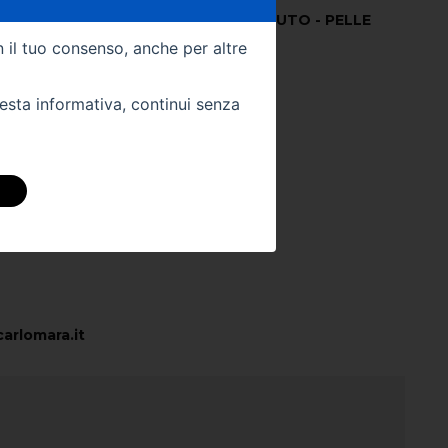
024
Colore Interno -
TESSUTO - PELLE
n il tuo consenso, anche per altre
Km -
85
uesta informativa, continui senza
 DIRETTAMENTE
stra sede:
arlomara.it